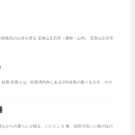
、奇岩怪石の山寺を登る 宝珠山立石寺（通称：山寺） 宝珠山立石寺
島
 松島 松島とは、松島湾内外にある260余島の島々をさす。その
幡
昔ながらの暮らしが残る、いいところ 春、吉田川沿いに桜がほの