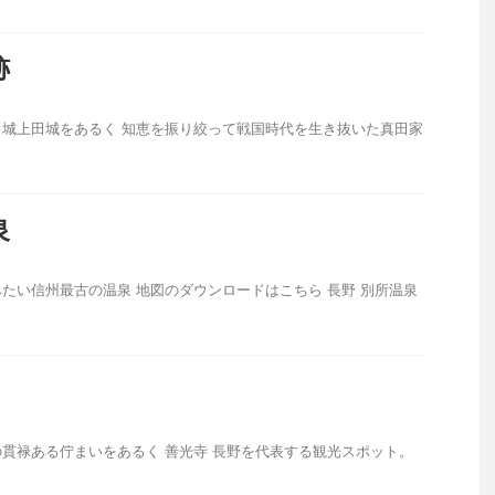
跡
城上田城をあるく 知恵を振り絞って戦国時代を生き抜いた真田家
泉
たい信州最古の温泉 地図のダウンロードはこちら 長野 別所温泉
貫禄ある佇まいをあるく 善光寺 長野を代表する観光スポット。