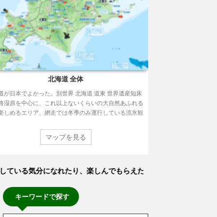
北海道 全体
道が日本でよかった。別世界 北海道 道東 世界遺産知床
路湿原を中心に、これ以上ないくらいの大自然あふれる
楽しめるエリア。網走では冬季のみ運行している流氷観
氷船おーろら号に乗ろう。船の先端から流氷が割れてい
を見ることができ、それは不思議で楽しい。並んで飛ん
マップを見る
るかもめに餌でもあげたくなる。 網走監獄の見学も時間
ればおすすめ。現代からは想像もつかない劣悪な環境だ
何度も諦めずに脱獄する脱獄王こと白鳥由栄に、罪人と
気分になれたり、楽しんでもらえたらうれしいです。
りつつ尊敬の念を持ってしまう。 知床峠（11月から翌年
では通行 ...
キーワードで探す