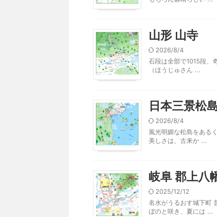
山形 山寺
2026/8/4
石段は全部で1015段
（ほうじゅさん ...
日本三景松
2026/8/4
風光明媚な松島をあるく
美しさは、古来か ...
岐阜 郡上八
2025/12/12
名水がうるおす城下町 
ぼのと咲き、夏には ...