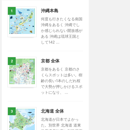
沖縄本島
1
何度も行きたくなる南国
沖縄をあるく 沖縄でし
か感じられない開放感が
ある 沖縄は琉球王国と
して142 ...
京都 全体
2
京都をあるく 京都のさ
くらスポットは多い。樹
齢の長い1本のしだれ桜
で大勢が押しかけるスポ
ットになり、 ...
北海道 全体
3
北海道が日本でよかっ
た。別世界 北海道 道東