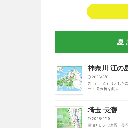
夏
神奈川 江の
2026/8/6
岩上にこんもりとした森
ート 弁天橋を渡 ...
埼玉 長瀞
2026/2/19
長瀞といえば岩畳、長瀞