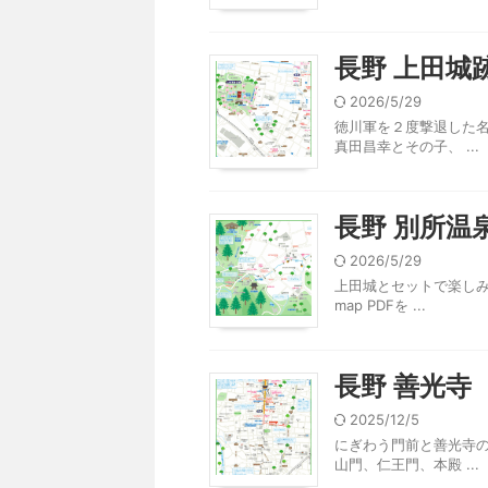
長野 上田城
2026/5/29
徳川軍を２度撃退した名
真田昌幸とその子、 ...
長野 別所温
2026/5/29
上田城とセットで楽しみ
map PDFを ...
長野 善光寺
2025/12/5
にぎわう門前と善光寺の
山門、仁王門、本殿 ...