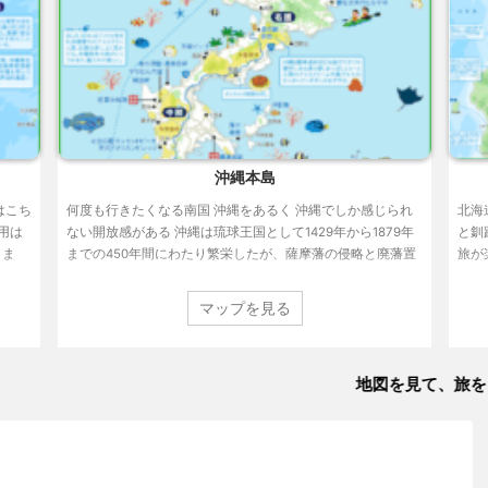
沖縄本島
はこち
何度も行きたくなる南国 沖縄をあるく 沖縄でしか感じられ
北海
利用は
ない開放感がある 沖縄は琉球王国として1429年から1879年
と釧
しま
までの450年間にわたり繁栄したが、薩摩藩の侵略と廃藩置
旅が
県という二段階を経て幕を閉じた。沖縄県になってからも激
光砕
動の時代は続き、第二次世界大戦末期には連合軍に上陸さ
く様
マップを見る
れ、民間人を巻き込む悲惨な地上戦が行われている。 沖縄を
でい
歩くと、すぐに独特の文化に気づく。家やその周りを囲う石
があ
垣の造り、カーと呼ばれる湧水を大切に使うための水場、御
が、
地図を見て、旅をしている
嶽（うたき）と呼ばれる祈りの場など。もちろん近代化され
わか
ている部分も ...
4月ま