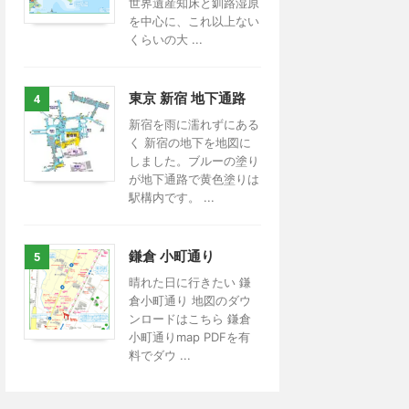
世界遺産知床と釧路湿原
を中心に、これ以上ない
くらいの大 ...
東京 新宿 地下通路
4
新宿を雨に濡れずにある
く 新宿の地下を地図に
しました。ブルーの塗り
が地下通路で黄色塗りは
駅構内です。 ...
鎌倉 小町通り
5
晴れた日に行きたい 鎌
倉小町通り 地図のダウ
ンロードはこちら 鎌倉
小町通りmap PDFを有
料でダウ ...