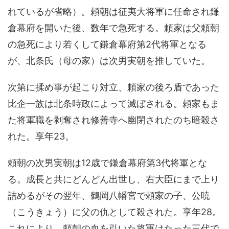
れているが省略）。頼朝は征夷大将軍に任命され鎌
倉幕府を開いた後、数年で急死する。頼家は父頼朝
の急死により若くして鎌倉幕府第2代将軍となる
が、北条氏（母の家）は次男実朝を推していた。
次第に揉め事が起こり対立、頼家の後ろ盾であった
比企一族は北条時政によって滅ぼされる。頼家もま
た将軍職を剥奪され修善寺へ幽閉されたのち暗殺さ
れた。享年23。
頼朝の次男実朝は12歳で鎌倉幕府第3代将軍とな
る。成長と共にどんどん出世し、右大臣にまで上り
詰めるがその翌年、鶴岡八幡宮で頼家の子、公暁
（こうきょう）に父の仇として殺された。享年28。
これにより、頼朝の血を引いた将軍はたった三代で