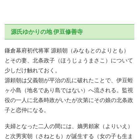
源氏ゆかりの地 伊豆修善寺
鎌倉幕府初代将軍 源頼朝（みなもとのよりとも）
とその妻、北条政子（ほうじょうまさこ）について
少しだけ触れておく。
源頼朝は父義朝が平治の乱に破れたことで、伊豆蛭
ヶ小島（地名であり島ではない）へ流される。監視
役の一人に北条時政がいたが次第にその娘の北条政
子と恋仲になる。
夫婦となった二人の間には、嫡男頼家（よりいえ）
と次男実朝（さねとも）が誕生する（女の子も生ま