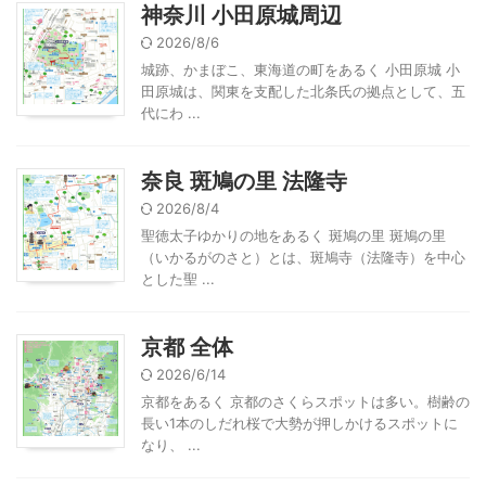
神奈川 小田原城周辺
2026/8/6
城跡、かまぼこ、東海道の町をあるく 小田原城 小
田原城は、関東を支配した北条氏の拠点として、五
代にわ ...
奈良 斑鳩の里 法隆寺
2026/8/4
聖徳太子ゆかりの地をあるく 斑鳩の里 斑鳩の里
（いかるがのさと）とは、斑鳩寺（法隆寺）を中心
とした聖 ...
京都 全体
2026/6/14
京都をあるく 京都のさくらスポットは多い。樹齢の
長い1本のしだれ桜で大勢が押しかけるスポットに
なり、 ...