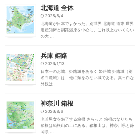
北海道 全体
2026/8/4
北海道が日本でよかった。別世界 北海道 道東 世界
遺産知床と釧路湿原を中心に、これ以上ないくらい
の大 ...
兵庫 姫路
2026/1/13
日本一のお城、姫路城をあるく 姫路城 姫路城（別
名白鷺城）は、他に類をみない城である。真っ白な
外観は ...
神奈川 箱根
2026/8/6
老若男女を魅了する箱根 さらっと 箱根のなりたち
箱根は箱根山の上にある。箱根山は、神奈川県と静
岡県 ...